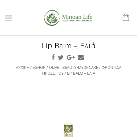
Lip Balm – Ελιά
ΑΡΧΙΚΉ
/
ESHOP
/
OLIVE - BEAUTY•MEDI•CARE
/
ΦΡΟΝΤΊΔΑ
ΠΡΟΣΏΠΟΥ
/ LIP BALM – ΕΛΙΆ