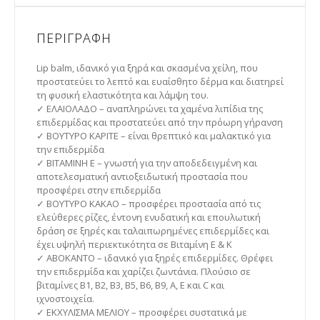
ΠΕΡΙΓΡΑΦΉ
Lip balm, ιδανικό για ξηρά και σκασμένα χείλη, που
προστατεύει το λεπτό και ευαίσθητο δέρμα και διατηρεί
τη φυσική ελαστικότητα και λάμψη του.
✓ ΕΛΑΙΟΛΑΔΟ – αναπληρώνει τα χαμένα λιπίδια της
επιδερμίδας και προστατεύει από την πρόωρη γήρανση
✓ ΒΟΥΤΥΡΟ ΚΑΡΙΤΕ – είναι θρεπτικό και μαλακτικό για
την επιδερμίδα
✓ ΒΙΤΑΜΙΝΗ Ε – γνωστή για την αποδεδειγμένη και
αποτελεσματική αντιοξειδωτική προστασία που
προσφέρει στην επιδερμίδα
✓ ΒΟΥΤΥΡΟ ΚΑΚΑΟ – προσφέρει προστασία από τις
ελεύθερες ρίζες, έντονη ενυδατική και επουλωτική
δράση σε ξηρές και ταλαιπωρημένες επιδερμίδες και
έχει υψηλή περιεκτικότητα σε Βιταμίνη Ε & Κ
✓ ΑΒΟΚΑΝΤΟ – ιδανικό για ξηρές επιδερμίδες. Θρέφει
την επιδερμίδα και χαρίζει ζωντάνια. Πλούσιο σε
βιταμίνες Β1, Β2, Β3, Β5, Β6, Β9, Α, Ε και C και
ιχνοστοιχεία.
✓ ΕΚΧΥΛΙΣΜΑ ΜΕΛΙΟΥ – προσφέρει συστατικά με