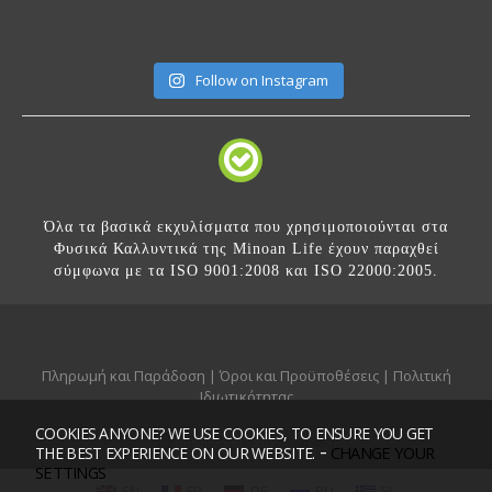
Follow on Instagram
Όλα τα βασικά εκχυλίσματα που χρησιμοποιούνται στα
Φυσικά Καλλυντικά της Minoan Life έχουν παραχθεί
σύμφωνα με τα ISO 9001:2008 και ISO 22000:2005.
Πληρωμή και Παράδοση
|
Όροι και Προϋποθέσεις
|
Πολιτική
Ιδιωτικότητας
COOKIES ANYONE? WE USE COOKIES, TO ENSURE YOU GET
Mobile version:
Enabled
-
CHANGE YOUR
THE BEST EXPERIENCE ON OUR WEBSITE.
SETTINGS
EN
FR
DE
RU
EL