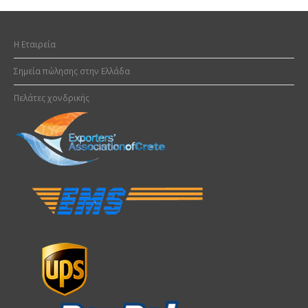
H Εταιρεία
Σημεία πώλησης στην Ελλάδα
Πελάτες χονδρικής