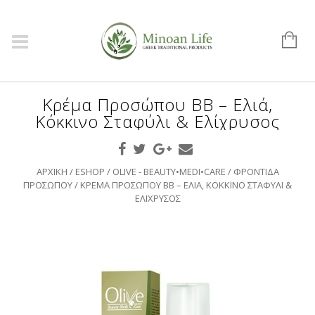
Κρέμα Προσώπου BB – Ελιά,
Κόκκινο Σταφύλι & Ελίχρυσος
ΑΡΧΙΚΉ
/
ESHOP
/
OLIVE - BEAUTY•MEDI•CARE
/
ΦΡΟΝΤΊΔΑ
ΠΡΟΣΏΠΟΥ
/ ΚΡΈΜΑ ΠΡΟΣΏΠΟΥ BB – ΕΛΙΆ, ΚΌΚΚΙΝΟ ΣΤΑΦΎΛΙ &
ΕΛΊΧΡΥΣΟΣ