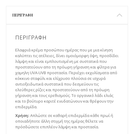
ΠΕΡΙΓΡΑΦΉ
ΠΕΡΙΓΡΑΦΉ
Ελαφριά κρέμα προσώπου ημέρας που με μια κίνηση
καλύπτει τις ατέλειες, δίνει ομοιόμορφη όψη, προσδίδει
λάμψη και είναι εμπλουτισμένη με συστατικά που
προστατεύουν απο τη πρόωρη γήρανση και φίλτρα για
χαμηλη UVA-­UVB προστασία. Περιέχει εκχυλίσματα από
κόκκινο σταφύλι και ελίχρυσο πλούσια σε ισχυρά
αντιοξειδωτικά συστατικά που δεσμεύουν τις
ελεύθερες ρίζες και προστατεύουν από τη πρόωρη
γήρανση και τους ερεθισμούς. Το οργανικό λάδι ελιάς
και το βούτυρο καριτέ ενυδατώνουν και θρέφουν την
επιδερμίδα.
Χρήση:
Απλώστε σε καθαρή επιδερμίδα κάθε πρωί ή
οποιαδήποτε άλλη στιγμή της ημέρας θέλετε να
πρόσδώσετε επιπλέον λάμψη και προστασία.