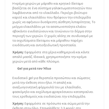
Η κρέμα χειρών με μάραθο και κρητικό δίκταμο
βασίζεται σε ένα σύστημα γαλακτωματοποιητών που
λαμβάνονται από το ελαιόλαδο. Περιέχει βούτυρο
καριτέ και ελαιολάδου που θρέφουν την επιδερμίδα
χωρίς να αφήνουν δυσάρεστη αίσθηση λιπαρότητας. Το
μείγμα ελαιολάδου με τα ασαπωνοποίητα ελαίου
αβοκάντο ενυδατώνουν και τονώνουν το δέρμα στην
περιοχή των χεριών. Ο χυμός αλόης σε συνδυασμό με
τα εκχυλίσματα δίκταμου και μάραθου παρέχει
ενυδάτωση και αντιοξειδωτική προστασία.
Χρήση:
Εφαρμόστε στα χέρια καθημερινά και κάντε
απαλό μασάζ. Ιδανικά, χρησιμοποιήστε την κρέμα
χεριών μετά από κάθε πλύσιμο.
Gel για μετά τον Ήλιο
Ενυδατικό gel για θεραπεία προσώπου και σώματος
μετά την έκθεση στον ήλιο. Η απαλή και
αναζωογονητική φόρμουλά του με ελαιόλαδο,
φασκόμηλο και εκχύλισμα φραγκόσυκου καταπραΰνει
τους ερεθισμούς και ενυδατώνει την επιδερμίδα.
Χρήση:
Εφαρμόστε σε πρόσωπο και σώμα μετά την
έκθεση στον ήλιο. Επαναλάβετε 2-3 φορές στο