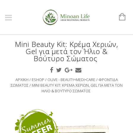
Mini Beauty Kit: Κρέμα Χεριών,
Gel για μετά τον Ήλιο &
Βούτυρο Σώματος
ΑΡΧΙΚΉ
/
ESHOP
/
OLIVE - BEAUTY•MEDI•CARE
/
ΦΡΟΝΤΊΔΑ
ΣΏΜΑΤΟΣ
/ MINI BEAUTY KIT: ΚΡΈΜΑ ΧΕΡΙΏΝ, GEL ΓΙΑ ΜΕΤΆ ΤΟΝ
ΉΛΙΟ & ΒΟΎΤΥΡΟ ΣΏΜΑΤΟΣ