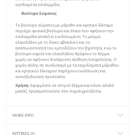
ερεθισμένη επιδερμίδα.
Βούτυρο Σώματος
Το βούτυρο σώματος με μάραθο και κρητικό δίκταμο
περιέχει φυσικά βούτυρα και έλαια που αφήνουν την
επιδερμίδα απαλή κι ενυδατωμένη. Το μείγμα
ελαιολάδου με το έλαιο αβοκάντο και τα
ασαπωνοποίητά του εμποδίζουν την ξηρότητα, ενώ το
βούτυρο καριτέ και ελαιολάδου θρέφουν το δέρμα
χωρίς να αφήνουν δυσάρεστη αίσθηση λιπαρότητας. Ο
χυμός αλόης σε συνδυασμό με τα εκχυλίσματα μάραθου
και κρητικού δίκταμου παρέχουν ενυδάτωση και
αντιοξειδωτική προστασία.
Χρήση:
Εφαρμόστε σε στεγνό δέρμα και κάντε απαλό
μασάζ. Χρησιμοποιείστε όσο συχνά χρειάζεται.
MORE INFO
ΚΡΙΤΙΚΈΣ (0)