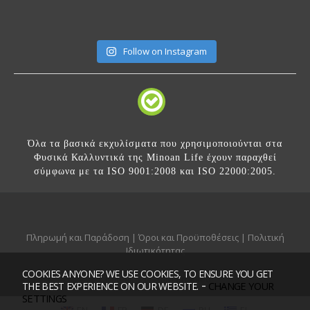
Follow on Instagram
Όλα τα βασικά εκχυλίσματα που χρησιμοποιούνται στα
Φυσικά Καλλυντικά της Minoan Life έχουν παραχθεί
σύμφωνα με τα ISO 9001:2008 και ISO 22000:2005.
Πληρωμή και Παράδοση
|
Όροι και Προϋποθέσεις
|
Πολιτική
Ιδιωτικότητας
COOKIES ANYONE? WE USE COOKIES, TO ENSURE YOU GET
Mobile version:
Enabled
-
CHANGE YOUR
THE BEST EXPERIENCE ON OUR WEBSITE.
SETTINGS