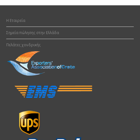
H Εταιρεία
Σημεία πώλησης στην Ελλάδα
Πελάτες χονδρικής