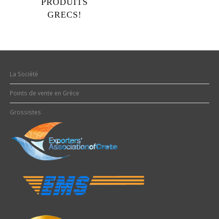
PRODUITS
GRECS!
La Société
Points de vente en Grèce
Grossistes