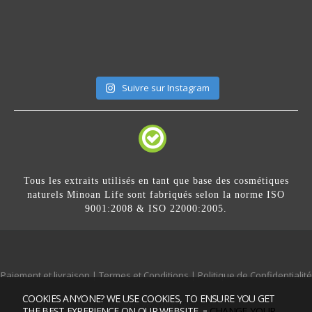
Suivre sur Instagram
Tous les extraits utilisés en tant que base des cosmétiques
naturels Minoan Life sont fabriqués selon la norme ISO
9001:2008 & ISO 22000:2005.
Paiement et livraison
|
Termes et Conditions
|
Politique de Confidentialité
COOKIES ANYONE? WE USE COOKIES, TO ENSURE YOU GET
Mobile version:
Enabled
-
CHANGE YOUR
THE BEST EXPERIENCE ON OUR WEBSITE.