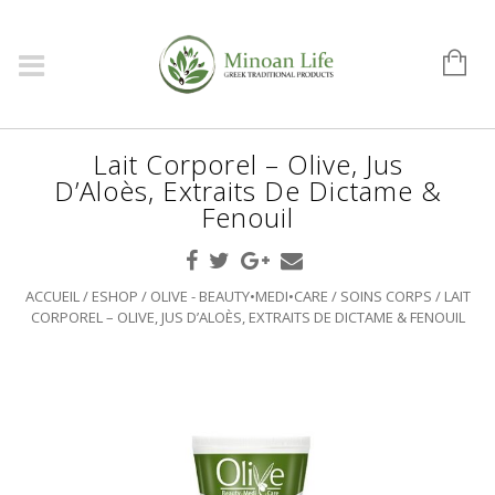
Lait Corporel – Olive, Jus
D’Aloès, Extraits De Dictame &
Fenouil
ACCUEIL
/
ESHOP
/
OLIVE - BEAUTY•MEDI•CARE
/
SOINS CORPS
/ LAIT
CORPOREL – OLIVE, JUS D’ALOÈS, EXTRAITS DE DICTAME & FENOUIL