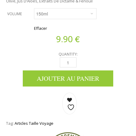
Olive, Jus D’Aloès, Extraits De Dictame & Fenouil
VOLUME
Effacer
€
9.90
QUANTITY:
LAIT CORPOREL - OLIVE, JUS D’ALOÈS, EXTR
AJOUTER AU PANIER
Tag:
Articles Taille Voyage