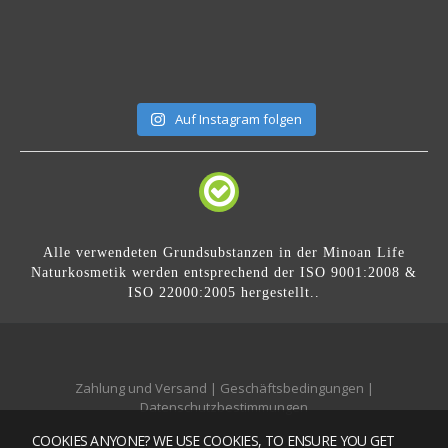
Auf Instagram folgen
Alle verwendeten Grundsubstanzen in der Minoan Life
Naturkosmetik werden entsprechend der ISO 9001:2008 &
ISO 22000:2005 hergestellt..
Zahlung und Versand
|
Geschäftsbedingungen
|
Datenschutzbestimmungen
COOKIES ANYONE? WE USE COOKIES, TO ENSURE YOU GET
Mobile version:
Enabled