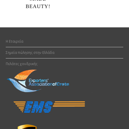
BEAUTY!
H Εταιρεία
Σημεία πώλησης στην Ελλάδα
Πελάτες χονδρικής