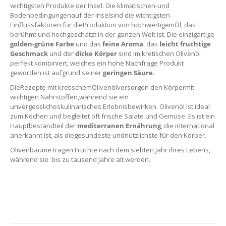
wichtigsten Produkte der Insel. Die klimatischen-und
Bodenbedingungenauf der Inselsind die wichtigsten
Einflussfaktoren für dieProduktion von hochwertigemÖl, das
berühmt und hochgeschätzt in der ganzen Welt ist. Die einzigartige
golden-grüne Farbe
und das
feine
Aroma
, das
leicht fruchtige
Geschmack
und der
dicke Körper
sind im kretischen Olivenöl
perfekt kombiniert, welches ein hohe Nachfrage Produkt
geworden ist aufgrund seiner
geringen
Säure
.
DieRezepte mit kretischemOlivenölversorgen den Körpermit
wichtigen Nährstoffen,während sie ein
unvergesslicheskulinarisches Erlebnisbewirken. Olivenöl ist ideal
zum Kochen und begleitet oft frische Salate und Gemüse. Es ist ein
Hauptbestandteil der
mediterranen Ernährung
, die international
anerkannt ist, als diegesundeste undnützlichste für den Körper.
Olivenbäume tragen Früchte nach dem siebten Jahr ihres Lebens,
während sie bis zu tausend Jahre alt werden.