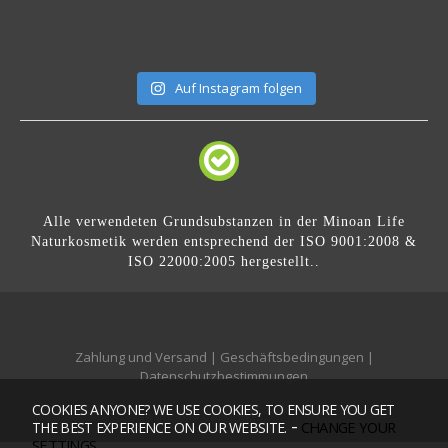
Auf Instagram folgen
Alle verwendeten Grundsubstanzen in der Minoan Life
Naturkosmetik werden entsprechend der ISO 9001:2008 &
ISO 22000:2005 hergestellt..
Zahlung und Versand
|
Geschäftsbedingungen
|
Datenschutzbestimmungen
COOKIES ANYONE? WE USE COOKIES, TO ENSURE YOU GET
Mobile version:
Enabled
-
CHANGE YOUR
THE BEST EXPERIENCE ON OUR WEBSITE.
SETTINGS