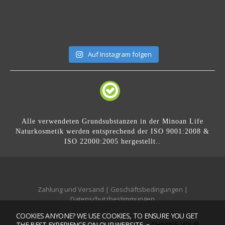
Auf Instagram folgen
Alle verwendeten Grundsubstanzen in der Minoan Life
Naturkosmetik werden entsprechend der ISO 9001:2008 &
ISO 22000:2005 hergestellt..
Zahlung und Versand
|
Geschäftsbedingungen
|
Datenschutzbestimmungen
COOKIES ANYONE? WE USE COOKIES, TO ENSURE YOU GET
Mobile version:
Enabled
-
CHANGE YOUR
THE BEST EXPERIENCE ON OUR WEBSITE.