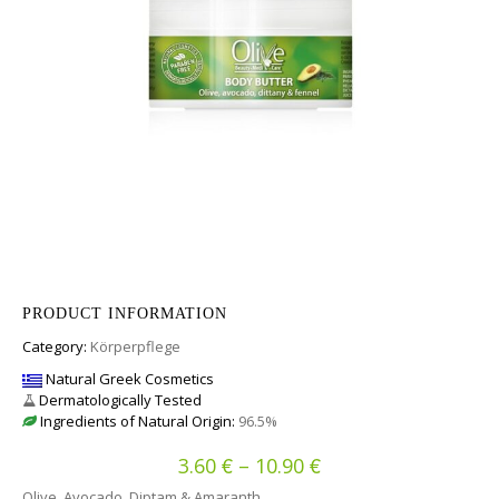
PRODUCT INFORMATION
Category:
Körperpflege
Natural Greek Cosmetics
Dermatologically Tested
Ingredients of Natural Origin:
96.5%
€
€
Preisspanne: 3.60 €
3.60
–
10.90
Olive, Avocado, Diptam & Amaranth