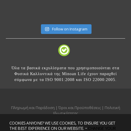
Follow on Instagram
Όλα τα βασικά εκχυλίσματα που χρησιμοποιούνται στα
Φυσικά Καλλυντικά της Minoan Life έχουν παραχθεί
σύμφωνα με τα ISO 9001:2008 και ISO 22000:2005.
Πληρωμή και Παράδοση
|
Όροι και Προϋποθέσεις
|
Πολιτική
Ιδιωτικότητας
COOKIES ANYONE? WE USE COOKIES, TO ENSURE YOU GET
Mobile version:
Enabled
-
CHANGE YOUR
THE BEST EXPERIENCE ON OUR WEBSITE.