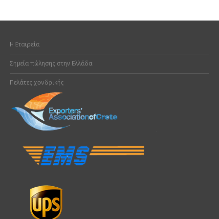
H Εταιρεία
Σημεία πώλησης στην Ελλάδα
Πελάτες χονδρικής