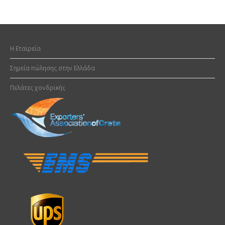
H Εταιρεία
Σημεία πώλησης στην Ελλάδα
Πελάτες χονδρικής