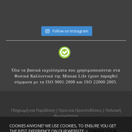
Follow on Instagram
Όλα τα βασικά εκχυλίσματα που χρησιμοποιούνται στα
Φυσικά Καλλυντικά της Minoan Life έχουν παραχθεί
σύμφωνα με τα ISO 9001:2008 και ISO 22000:2005.
Πληρωμή και Παράδοση
|
Όροι και Προϋποθέσεις
|
Πολιτική
Ιδιωτικότητας
COOKIES ANYONE? WE USE COOKIES, TO ENSURE YOU GET
Mobile version:
Enabled
-
CHANGE YOUR
THE BEST EXPERIENCE ON OUR WEBSITE.