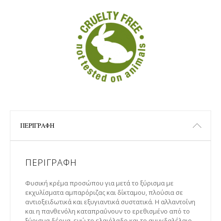
ΠΕΡΙΓΡΑΦΉ
ΠΕΡΙΓΡΑΦΉ
Φυσική κρέμα προσώπου για μετά το ξύρισμα με
εκχυλίσματα αμπαρόριζας και δίκταμου, πλούσια σε
αντιοξειδωτικά και εξυγιαντικά συστατικά. H αλλαντοΐνη
και η πανθενόλη καταπραΰνουν το ερεθισμένο από το
ξύρισμα δέρμα, ενώ το ελαιόλαδο και το αμυγδαλέλαιο,