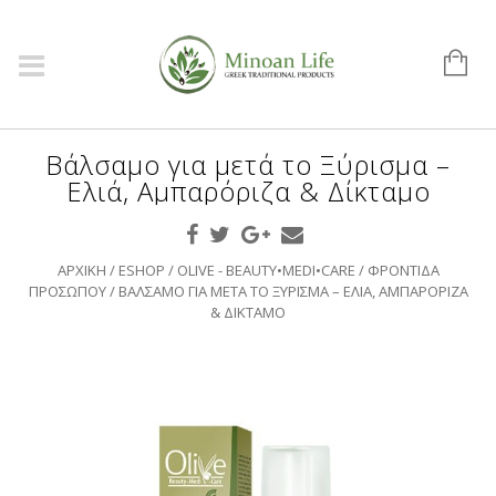
Βάλσαμο για μετά το Ξύρισμα –
Ελιά, Αμπαρόριζα & Δίκταμο
ΑΡΧΙΚΉ
/
ESHOP
/
OLIVE - BEAUTY•MEDI•CARE
/
ΦΡΟΝΤΊΔΑ
ΠΡΟΣΏΠΟΥ
/ ΒΆΛΣΑΜΟ ΓΙΑ ΜΕΤΆ ΤΟ ΞΎΡΙΣΜΑ – ΕΛΙΆ, ΑΜΠΑΡΌΡΙΖΑ
& ΔΊΚΤΑΜΟ