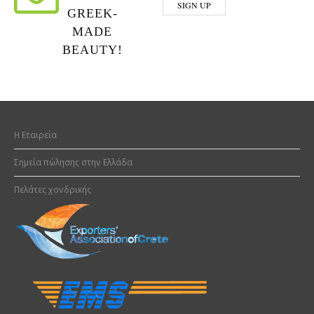
GREEK-
MADE
BEAUTY!
H Εταιρεία
Σημεία πώλησης στην Ελλάδα
Πελάτες χονδρικής