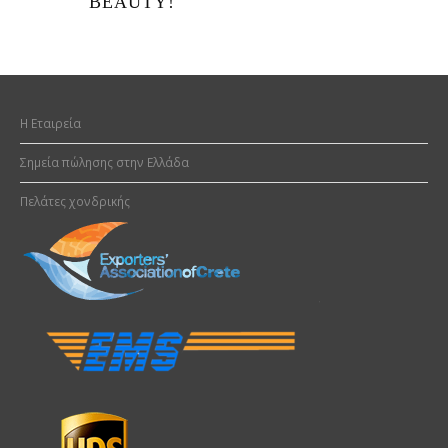
BEAUTY!
H Εταιρεία
Σημεία πώλησης στην Ελλάδα
Πελάτες χονδρικής