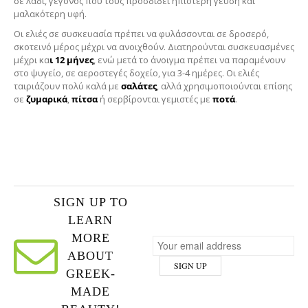
σε λάδι, γεγονός που τους προσδίδει ηπιότερη γεύση και
μαλακότερη υφή.
Οι ελιές σε συσκευασία πρέπει να φυλάσσονται σε δροσερό,
σκοτεινό μέρος μέχρι να ανοιχθούν. Διατηρούνται συσκευασμένες
μέχρι κα
ι 12 μήνες
, ενώ μετά το άνοιγμα πρέπει να παραμένουν
στο ψυγείο, σε αεροστεγές δοχείο, για 3-4 ημέρες. Οι ελιές
ταιριάζουν πολύ καλά με
σαλάτες
, αλλά χρησιμοποιούνται επίσης
σε
ζυμαρικά
,
πίτσα
ή σερβίρονται γεμιστές με
ποτά
.
SIGN UP TO
LEARN
MORE
ABOUT
GREEK-
MADE